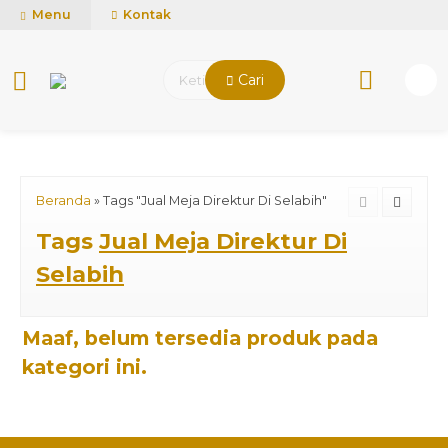
mUCn7CwGawCVTvwq7a99f4AgACOVgZvYEW65FFSDBf0
Menu
Kontak
Cari
Beranda
»
Tags "Jual Meja Direktur Di Selabih"
Tags
Jual Meja Direktur Di
Selabih
Maaf, belum tersedia produk pada
kategori ini.