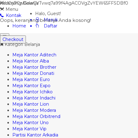
mUCn7CwGawCVTvwq7a99f4AgACOVgZvYEW65FFSDBf0
Keranjang Belanja
Menu
Halo, Guest!
Kontak
Masuk
Oops, keranjang belanja Anda kosong!
Home
Daftar
Checkout
Kategori Belanja
Meja Kantor Aditech
Meja Kantor Alba
Meja Kantor Brother
Meja Kantor Donati
Meja Kantor Euro
Meja Kantor Expo
Meja Kantor Ichiko
Meja Kantor Indachi
Meja Kantor Lion
Meja Kantor Modera
Meja Kantor Orbitrend
Meja Kantor Uno
Meja Kantor Vip
Partisi Kantor Arkadia