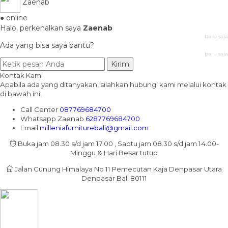
Zaenab
● online
Halo, perkenalkan saya
Zaenab
baru saja
Ada yang bisa saya bantu?
baru saja
Kirim
Kontak Kami
Apabila ada yang ditanyakan, silahkan hubungi kami melalui kontak
di bawah ini.
Call Center
087769684700
Whatsapp
Zaenab
6287769684700
Email
milleniafurniturebali@gmail.com
Buka jam 08.30 s/d jam 17.00 , Sabtu jam 08.30 s/d jam 14.00-
Minggu & Hari Besar tutup
Jalan Gunung Himalaya No 11 Pemecutan Kaja Denpasar Utara
Denpasar Bali 80111