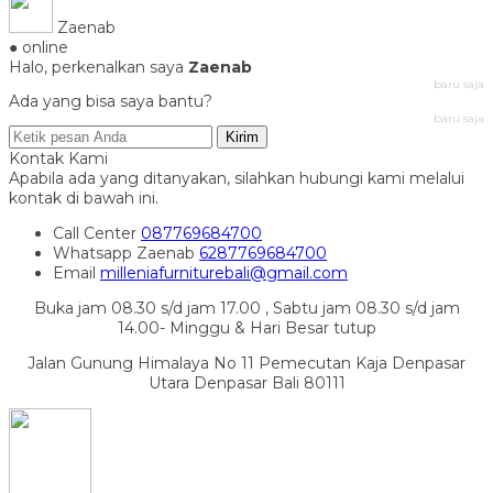
Zaenab
● online
Halo, perkenalkan saya
Zaenab
baru saja
Ada yang bisa saya bantu?
baru saja
Kirim
Kontak Kami
Apabila ada yang ditanyakan, silahkan hubungi kami melalui
kontak di bawah ini.
Call Center
087769684700
Whatsapp
Zaenab
6287769684700
Email
milleniafurniturebali@gmail.com
Buka jam 08.30 s/d jam 17.00 , Sabtu jam 08.30 s/d jam
14.00- Minggu & Hari Besar tutup
Jalan Gunung Himalaya No 11 Pemecutan Kaja Denpasar
Utara Denpasar Bali 80111