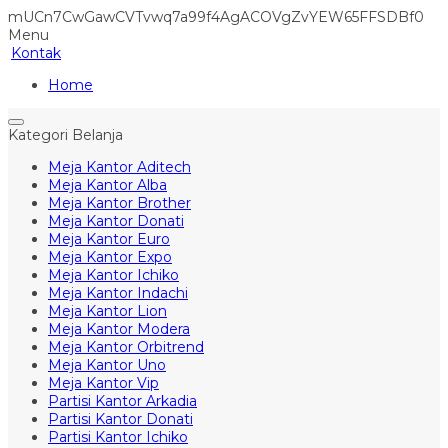
mUCn7CwGawCVTvwq7a99f4AgACOVgZvYEW65FFSDBf0
Menu
Kontak
Home
Kategori Belanja
Meja Kantor Aditech
Meja Kantor Alba
Meja Kantor Brother
Meja Kantor Donati
Meja Kantor Euro
Meja Kantor Expo
Meja Kantor Ichiko
Meja Kantor Indachi
Meja Kantor Lion
Meja Kantor Modera
Meja Kantor Orbitrend
Meja Kantor Uno
Meja Kantor Vip
Partisi Kantor Arkadia
Partisi Kantor Donati
Partisi Kantor Ichiko