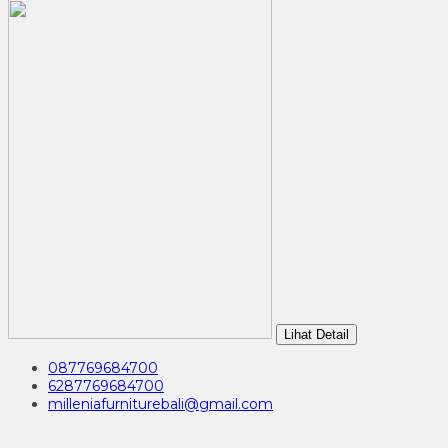
Lihat Detail
087769684700
6287769684700
milleniafurniturebali@gmail.com