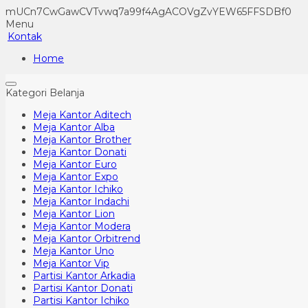
mUCn7CwGawCVTvwq7a99f4AgACOVgZvYEW65FFSDBf0
Menu
Kontak
Home
Kategori Belanja
Meja Kantor Aditech
Meja Kantor Alba
Meja Kantor Brother
Meja Kantor Donati
Meja Kantor Euro
Meja Kantor Expo
Meja Kantor Ichiko
Meja Kantor Indachi
Meja Kantor Lion
Meja Kantor Modera
Meja Kantor Orbitrend
Meja Kantor Uno
Meja Kantor Vip
Partisi Kantor Arkadia
Partisi Kantor Donati
Partisi Kantor Ichiko