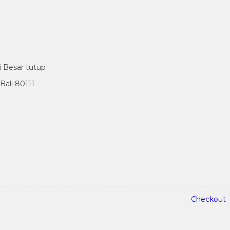
i Besar tutup
ali 80111
Checkout