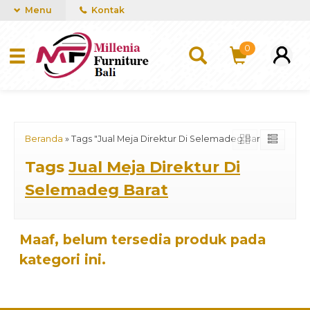
mUCn7CwGawCVTvwq7a99f4AgACOVgZvYEW65FFSDBf0
Menu
Kontak
0
Beranda
»
Tags "Jual Meja Direktur Di Selemadeg Barat"
Tags
Jual Meja Direktur Di
Selemadeg Barat
Maaf, belum tersedia produk pada
kategori ini.