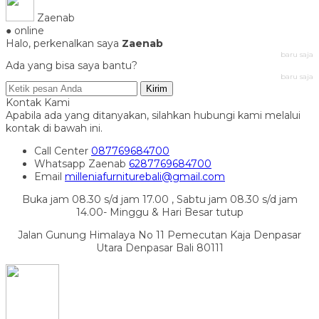
Zaenab
● online
Halo, perkenalkan saya
Zaenab
baru saja
Ada yang bisa saya bantu?
baru saja
Kirim
Kontak Kami
Apabila ada yang ditanyakan, silahkan hubungi kami melalui
kontak di bawah ini.
Call Center
087769684700
Whatsapp
Zaenab
6287769684700
Email
milleniafurniturebali@gmail.com
Buka jam 08.30 s/d jam 17.00 , Sabtu jam 08.30 s/d jam
14.00- Minggu & Hari Besar tutup
Jalan Gunung Himalaya No 11 Pemecutan Kaja Denpasar
Utara Denpasar Bali 80111