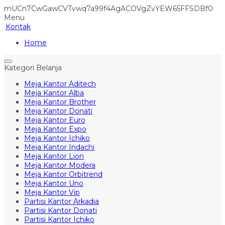
mUCn7CwGawCVTvwq7a99f4AgACOVgZvYEW65FFSDBf0
Menu
Kontak
Home
Kategori Belanja
Meja Kantor Aditech
Meja Kantor Alba
Meja Kantor Brother
Meja Kantor Donati
Meja Kantor Euro
Meja Kantor Expo
Meja Kantor Ichiko
Meja Kantor Indachi
Meja Kantor Lion
Meja Kantor Modera
Meja Kantor Orbitrend
Meja Kantor Uno
Meja Kantor Vip
Partisi Kantor Arkadia
Partisi Kantor Donati
Partisi Kantor Ichiko