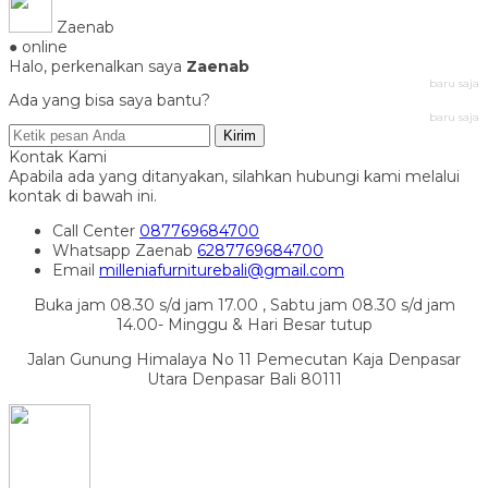
Zaenab
● online
Halo, perkenalkan saya
Zaenab
baru saja
Ada yang bisa saya bantu?
baru saja
Kirim
Kontak Kami
Apabila ada yang ditanyakan, silahkan hubungi kami melalui
kontak di bawah ini.
Call Center
087769684700
Whatsapp
Zaenab
6287769684700
Email
milleniafurniturebali@gmail.com
Buka jam 08.30 s/d jam 17.00 , Sabtu jam 08.30 s/d jam
14.00- Minggu & Hari Besar tutup
Jalan Gunung Himalaya No 11 Pemecutan Kaja Denpasar
Utara Denpasar Bali 80111