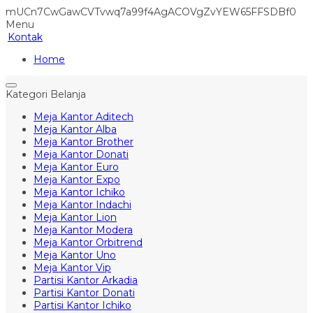
mUCn7CwGawCVTvwq7a99f4AgACOVgZvYEW65FFSDBf0
Menu
Kontak
Home
Kategori Belanja
Meja Kantor Aditech
Meja Kantor Alba
Meja Kantor Brother
Meja Kantor Donati
Meja Kantor Euro
Meja Kantor Expo
Meja Kantor Ichiko
Meja Kantor Indachi
Meja Kantor Lion
Meja Kantor Modera
Meja Kantor Orbitrend
Meja Kantor Uno
Meja Kantor Vip
Partisi Kantor Arkadia
Partisi Kantor Donati
Partisi Kantor Ichiko