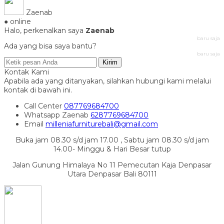
Zaenab
● online
Halo, perkenalkan saya
Zaenab
baru saja
Ada yang bisa saya bantu?
baru saja
Kirim
Kontak Kami
Apabila ada yang ditanyakan, silahkan hubungi kami melalui
kontak di bawah ini.
Call Center
087769684700
Whatsapp
Zaenab
6287769684700
Email
milleniafurniturebali@gmail.com
Buka jam 08.30 s/d jam 17.00 , Sabtu jam 08.30 s/d jam
14.00- Minggu & Hari Besar tutup
Jalan Gunung Himalaya No 11 Pemecutan Kaja Denpasar
Utara Denpasar Bali 80111