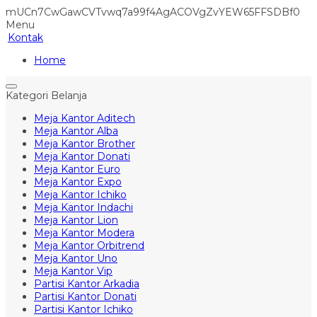
mUCn7CwGawCVTvwq7a99f4AgACOVgZvYEW65FFSDBf0
Menu
Kontak
Home
Kategori Belanja
Meja Kantor Aditech
Meja Kantor Alba
Meja Kantor Brother
Meja Kantor Donati
Meja Kantor Euro
Meja Kantor Expo
Meja Kantor Ichiko
Meja Kantor Indachi
Meja Kantor Lion
Meja Kantor Modera
Meja Kantor Orbitrend
Meja Kantor Uno
Meja Kantor Vip
Partisi Kantor Arkadia
Partisi Kantor Donati
Partisi Kantor Ichiko