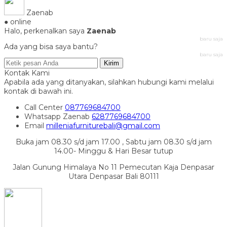
Zaenab
● online
Halo, perkenalkan saya
Zaenab
baru saja
Ada yang bisa saya bantu?
baru saja
Kirim
Kontak Kami
Apabila ada yang ditanyakan, silahkan hubungi kami melalui
kontak di bawah ini.
Call Center
087769684700
Whatsapp
Zaenab
6287769684700
Email
milleniafurniturebali@gmail.com
Buka jam 08.30 s/d jam 17.00 , Sabtu jam 08.30 s/d jam
14.00- Minggu & Hari Besar tutup
Jalan Gunung Himalaya No 11 Pemecutan Kaja Denpasar
Utara Denpasar Bali 80111