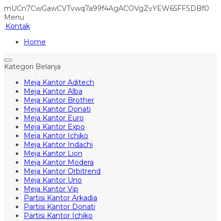
mUCn7CwGawCVTvwq7a99f4AgACOVgZvYEW65FFSDBf0
Menu
Kontak
Home
Kategori Belanja
Meja Kantor Aditech
Meja Kantor Alba
Meja Kantor Brother
Meja Kantor Donati
Meja Kantor Euro
Meja Kantor Expo
Meja Kantor Ichiko
Meja Kantor Indachi
Meja Kantor Lion
Meja Kantor Modera
Meja Kantor Orbitrend
Meja Kantor Uno
Meja Kantor Vip
Partisi Kantor Arkadia
Partisi Kantor Donati
Partisi Kantor Ichiko