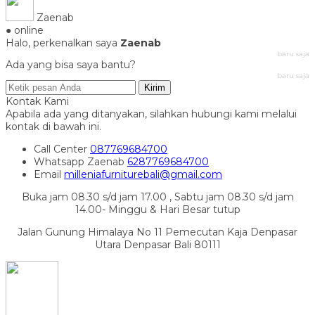
Zaenab
● online
Halo, perkenalkan saya
Zaenab
baru saja
Ada yang bisa saya bantu?
baru saja
Kirim
Kontak Kami
Apabila ada yang ditanyakan, silahkan hubungi kami melalui
kontak di bawah ini.
Call Center
087769684700
Whatsapp
Zaenab
6287769684700
Email
milleniafurniturebali@gmail.com
Buka jam 08.30 s/d jam 17.00 , Sabtu jam 08.30 s/d jam
14.00- Minggu & Hari Besar tutup
Jalan Gunung Himalaya No 11 Pemecutan Kaja Denpasar
Utara Denpasar Bali 80111