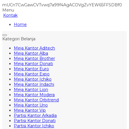
mUCn7CwGawCVTvwq7a99f4AgACOVgZvYEW65FFSDBf0
Menu
Kontak
Home
Kategori Belanja
Meja Kantor Aditech
Meja Kantor Alba
Meja Kantor Brother
Meja Kantor Donati
Meja Kantor Euro
Meja Kantor Expo
Meja Kantor Ichiko
Meja Kantor Indachi
Meja Kantor Lion
Meja Kantor Modera
Meja Kantor Orbitrend
Meja Kantor Uno
Meja Kantor Vip
Partisi Kantor Arkadia
Partisi Kantor Donati
Partisi Kantor Ichiko