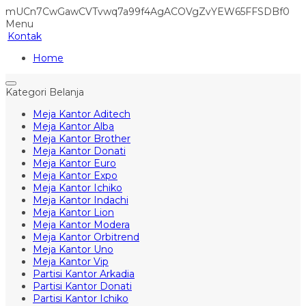
mUCn7CwGawCVTvwq7a99f4AgACOVgZvYEW65FFSDBf0
Menu
Kontak
Home
Kategori Belanja
Meja Kantor Aditech
Meja Kantor Alba
Meja Kantor Brother
Meja Kantor Donati
Meja Kantor Euro
Meja Kantor Expo
Meja Kantor Ichiko
Meja Kantor Indachi
Meja Kantor Lion
Meja Kantor Modera
Meja Kantor Orbitrend
Meja Kantor Uno
Meja Kantor Vip
Partisi Kantor Arkadia
Partisi Kantor Donati
Partisi Kantor Ichiko