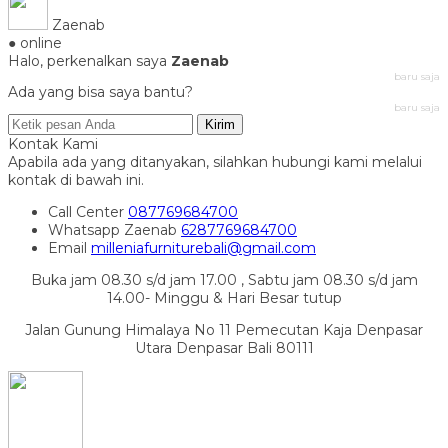
Zaenab
● online
Halo, perkenalkan saya
Zaenab
baru saja
Ada yang bisa saya bantu?
baru saja
Kirim
Kontak Kami
Apabila ada yang ditanyakan, silahkan hubungi kami melalui
kontak di bawah ini.
Call Center
087769684700
Whatsapp
Zaenab
6287769684700
Email
milleniafurniturebali@gmail.com
Buka jam 08.30 s/d jam 17.00 , Sabtu jam 08.30 s/d jam
14.00- Minggu & Hari Besar tutup
Jalan Gunung Himalaya No 11 Pemecutan Kaja Denpasar
Utara Denpasar Bali 80111