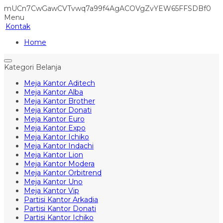
mUCn7CwGawCVTvwq7a99f4AgACOVgZvYEW65FFSDBf0
Menu
Kontak
Home
Kategori Belanja
Meja Kantor Aditech
Meja Kantor Alba
Meja Kantor Brother
Meja Kantor Donati
Meja Kantor Euro
Meja Kantor Expo
Meja Kantor Ichiko
Meja Kantor Indachi
Meja Kantor Lion
Meja Kantor Modera
Meja Kantor Orbitrend
Meja Kantor Uno
Meja Kantor Vip
Partisi Kantor Arkadia
Partisi Kantor Donati
Partisi Kantor Ichiko