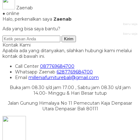
Zaenab
● online
Halo, perkenalkan saya
Zaenab
baru saja
Ada yang bisa saya bantu?
baru saja
Kirim
Kontak Kami
Apabila ada yang ditanyakan, silahkan hubungi kami melalui
kontak di bawah ini.
Call Center
087769684700
Whatsapp
Zaenab
6287769684700
Email
milleniafurniturebali@gmail.com
Buka jam 08.30 s/d jam 17.00 , Sabtu jam 08.30 s/d jam
14.00- Minggu & Hari Besar tutup
Jalan Gunung Himalaya No 11 Pemecutan Kaja Denpasar
Utara Denpasar Bali 80111