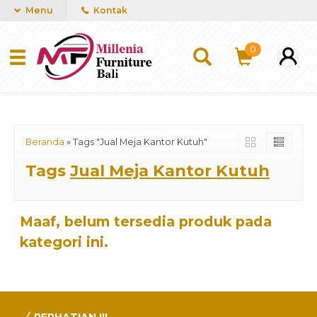
mUCn7CwGawCVTvwq7a99f4AgACOVgZvYEW65FFSDBf0
Menu
Kontak
0
Beranda
»
Tags "Jual Meja Kantor Kutuh"
Tags
Jual Meja Kantor Kutuh
Maaf, belum tersedia produk pada
kategori ini.