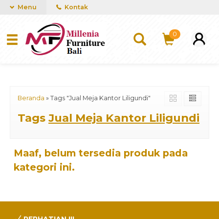
mUCn7CwGawCVTvwq7a99f4AgACOVgZvYEW65FFSDBf0
Menu
Kontak
0
Beranda
»
Tags "Jual Meja Kantor Liligundi"
Tags
Jual Meja Kantor Liligundi
Maaf, belum tersedia produk pada
kategori ini.