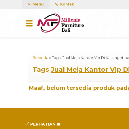
mUCn7CwGawCVTvwq7a99f4AgACOVgZvYEW65FFSDBf0
Menu
Kontak
Beranda
»
Tags "Jual Meja Kantor Vip Di Kalianget bal
Tags
Jual Meja Kantor Vip Di
Maaf, belum tersedia produk pada
PERHATIAN !!!