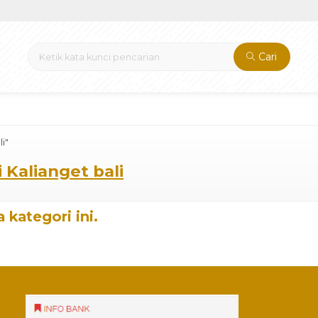
Cari
i"
 Kalianget bali
 kategori ini.