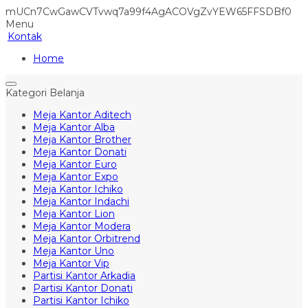
mUCn7CwGawCVTvwq7a99f4AgACOVgZvYEW65FFSDBf0
Menu
Kontak
Home
Kategori Belanja
Meja Kantor Aditech
Meja Kantor Alba
Meja Kantor Brother
Meja Kantor Donati
Meja Kantor Euro
Meja Kantor Expo
Meja Kantor Ichiko
Meja Kantor Indachi
Meja Kantor Lion
Meja Kantor Modera
Meja Kantor Orbitrend
Meja Kantor Uno
Meja Kantor Vip
Partisi Kantor Arkadia
Partisi Kantor Donati
Partisi Kantor Ichiko