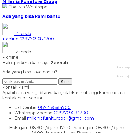
Millenia Furniture Group
Chat via Whatsapp
Ada yang bisa kami bantu
Zaenab
● online
6287769684700
Zaenab
● online
Halo, perkenalkan saya
Zaenab
baru saja
Ada yang bisa saya bantu?
baru saja
Kirim
Kontak Kami
Apabila ada yang ditanyakan, silahkan hubungi kami melalui
kontak di bawah ini.
Call Center
087769684700
Whatsapp
Zaenab
6287769684700
Email
milleniafurniturebali@gmail.com
Buka jam 08.30 s/d jam 17.00 , Sabtu jam 08.30 s/d jam
14.00- Minggu & Hari Besar tutup