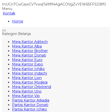
mUCn7CwGawCVTvwq7a99f4AgACOVgZvYEW65FFSDBf0
Menu
Kontak
Home
Kategori Belanja
Meja Kantor Aditech
Meja Kantor Alba
Meja Kantor Brother
Meja Kantor Donati
Meja Kantor Euro
Meja Kantor Expo
Meja Kantor Ichiko
Meja Kantor Indachi
Meja Kantor Lion
Meja Kantor Modera
Meja Kantor Orbitrend
Meja Kantor Uno
Meja Kantor Vip
Partisi Kantor Arkadia
Partisi Kantor Donati
Partisi Kantor Ichiko