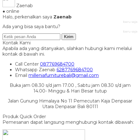
Zaenab
● online
Halo, perkenalkan saya
Zaenab
baru saja
Ada yang bisa saya bantu?
baru saja
Kirim
Kontak Kami
Apabila ada yang ditanyakan, silahkan hubungi kami melalui
kontak di bawah ini.
Call Center
087769684700
Whatsapp
Zaenab
6287769684700
Email
milleniafurniturebali@gmail.com
Buka jam 08.30 s/d jam 17.00 , Sabtu jam 08.30 s/d jam
14.00- Minggu & Hari Besar tutup
Jalan Gunung Himalaya No 11 Pemecutan Kaja Denpasar
Utara Denpasar Bali 80111
Produk Quick Order
Pemesanan dapat langsung menghubungi kontak dibawah: