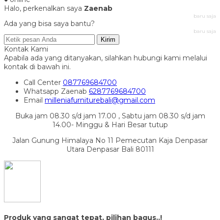
Halo, perkenalkan saya
Zaenab
baru saja
Ada yang bisa saya bantu?
baru saja
Kirim
Kontak Kami
Apabila ada yang ditanyakan, silahkan hubungi kami melalui
kontak di bawah ini.
Call Center
087769684700
Whatsapp
Zaenab
6287769684700
Email
milleniafurniturebali@gmail.com
Buka jam 08.30 s/d jam 17.00 , Sabtu jam 08.30 s/d jam
14.00- Minggu & Hari Besar tutup
Jalan Gunung Himalaya No 11 Pemecutan Kaja Denpasar
Utara Denpasar Bali 80111
Produk yang sangat tepat, pilihan bagus..!