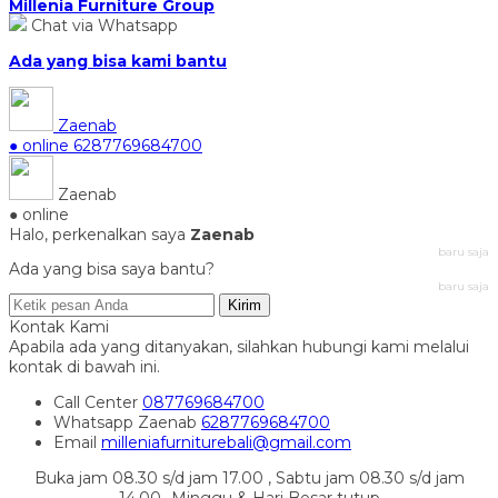
Millenia Furniture Group
Chat via Whatsapp
Ada yang bisa kami bantu
Zaenab
● online
6287769684700
Zaenab
● online
Halo, perkenalkan saya
Zaenab
baru saja
Ada yang bisa saya bantu?
baru saja
Kirim
Kontak Kami
Apabila ada yang ditanyakan, silahkan hubungi kami melalui
kontak di bawah ini.
Call Center
087769684700
Whatsapp
Zaenab
6287769684700
Email
milleniafurniturebali@gmail.com
Buka jam 08.30 s/d jam 17.00 , Sabtu jam 08.30 s/d jam
14.00- Minggu & Hari Besar tutup