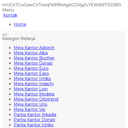
mUCn7CwGawCVTvwq7a99f4AgACOVgZvYEW65FFSDBf0
Menu
Kontak
Home
Kategori Belanja
Meja Kantor Aditech
Meja Kantor Alba
Meja Kantor Brother
Meja Kantor Donati
Meja Kantor Euro
Meja Kantor Expo
Meja Kantor Ichiko
Meja Kantor Indachi
Meja Kantor Lion
Meja Kantor Modera
Meja Kantor Orbitrend
Meja Kantor Uno
Meja Kantor Vip
Partisi Kantor Arkadia
Partisi Kantor Donati
Partisi Kantor Ichiko