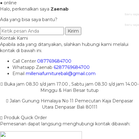
● online
Halo, perkenalkan saya
Zaenab
baru saja
Ada yang bisa saya bantu?
baru saja
Kirim
Kontak Kami
Apabila ada yang ditanyakan, silahkan hubungi kami melalui
kontak di bawah ini.
Call Center
087769684700
Whatsapp
Zaenab
6287769684700
Email
milleniafurniturebali@gmail.com
Buka jam 08.30 s/d jam 17.00 , Sabtu jam 08.30 s/d jam 14.00-
Minggu & Hari Besar tutup
Jalan Gunung Himalaya No 11 Pemecutan Kaja Denpasar
Utara Denpasar Bali 80111
Produk Quick Order
Pemesanan dapat langsung menghubungi kontak dibawah: