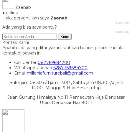
Zaenab
● online
Halo, perkenalkan saya
Zaenab
baru saja
Ada yang bisa saya bantu?
baru saja
Kirim
Kontak Kami
Apabila ada yang ditanyakan, silahkan hubungi kami melalui
kontak di bawah ini.
Call Center
087769684700
Whatsapp
Zaenab
6287769684700
Email
milleniafurniturebali@gmail.com
Buka jam 08.30 s/d jam 17.00 , Sabtu jam 08.30 s/d jam
14.00- Minggu & Hari Besar tutup
Jalan Gunung Himalaya No 11 Pemecutan Kaja Denpasar
Utara Denpasar Bali 80111