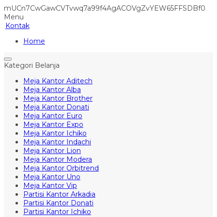
mUCn7CwGawCVTvwq7a99f4AgACOVgZvYEW65FFSDBf0
Menu
Kontak
Home
Kategori Belanja
Meja Kantor Aditech
Meja Kantor Alba
Meja Kantor Brother
Meja Kantor Donati
Meja Kantor Euro
Meja Kantor Expo
Meja Kantor Ichiko
Meja Kantor Indachi
Meja Kantor Lion
Meja Kantor Modera
Meja Kantor Orbitrend
Meja Kantor Uno
Meja Kantor Vip
Partisi Kantor Arkadia
Partisi Kantor Donati
Partisi Kantor Ichiko