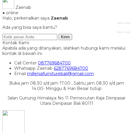
Zaenab
● online
Halo, perkenalkan saya
Zaenab
baru saja
Ada yang bisa saya bantu?
baru saja
Kirim
Kontak Kami
Apabila ada yang ditanyakan, silahkan hubungi kami melalui
kontak di bawah ini.
Call Center
087769684700
Whatsapp
Zaenab
6287769684700
Email
milleniafurniturebali@gmail.com
Buka jam 08.30 s/d jam 17.00 , Sabtu jam 08.30 s/d jam
14.00- Minggu & Hari Besar tutup
Jalan Gunung Himalaya No 11 Pemecutan Kaja Denpasar
Utara Denpasar Bali 80111