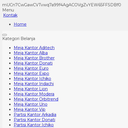
mUCn7CwGawCVTvwq7a99f4AgACOVgZvYEW65FFSDBf0
Menu
Kontak
Home
Kategori Belanja
Meja Kantor Aditech
Meja Kantor Alba
Meja Kantor Brother
Meja Kantor Donati
Meja Kantor Euro
Meja Kantor Expo
Meja Kantor Ichiko
Meja Kantor Indachi
Meja Kantor Lion
Meja Kantor Modera
Meja Kantor Orbitrend
Meja Kantor Uno
Meja Kantor Vip
Partisi Kantor Arkadia
Partisi Kantor Donati
Partisi Kantor Ichiko