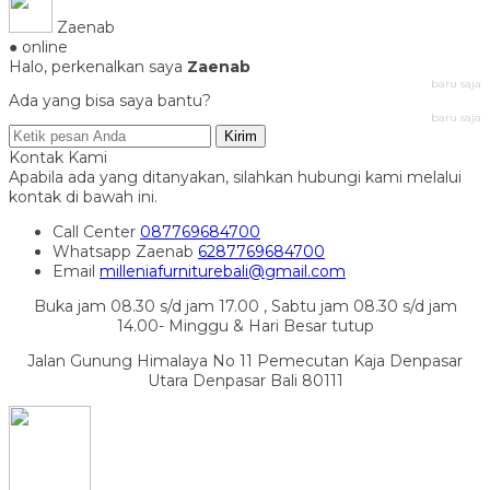
Zaenab
● online
Halo, perkenalkan saya
Zaenab
baru saja
Ada yang bisa saya bantu?
baru saja
Kirim
Kontak Kami
Apabila ada yang ditanyakan, silahkan hubungi kami melalui
kontak di bawah ini.
Call Center
087769684700
Whatsapp
Zaenab
6287769684700
Email
milleniafurniturebali@gmail.com
Buka jam 08.30 s/d jam 17.00 , Sabtu jam 08.30 s/d jam
14.00- Minggu & Hari Besar tutup
Jalan Gunung Himalaya No 11 Pemecutan Kaja Denpasar
Utara Denpasar Bali 80111