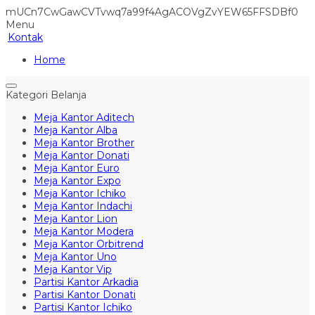
mUCn7CwGawCVTvwq7a99f4AgACOVgZvYEW65FFSDBf0
Menu
Kontak
Home
Kategori Belanja
Meja Kantor Aditech
Meja Kantor Alba
Meja Kantor Brother
Meja Kantor Donati
Meja Kantor Euro
Meja Kantor Expo
Meja Kantor Ichiko
Meja Kantor Indachi
Meja Kantor Lion
Meja Kantor Modera
Meja Kantor Orbitrend
Meja Kantor Uno
Meja Kantor Vip
Partisi Kantor Arkadia
Partisi Kantor Donati
Partisi Kantor Ichiko