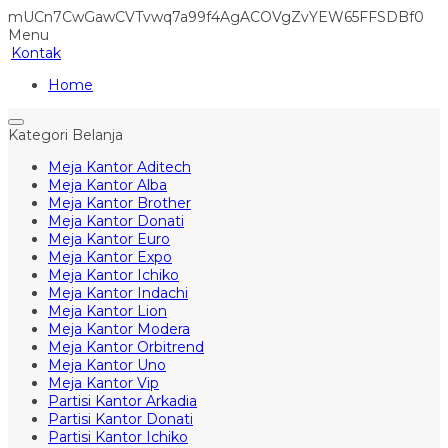
mUCn7CwGawCVTvwq7a99f4AgACOVgZvYEW65FFSDBf0
Menu
Kontak
Home
Kategori Belanja
Meja Kantor Aditech
Meja Kantor Alba
Meja Kantor Brother
Meja Kantor Donati
Meja Kantor Euro
Meja Kantor Expo
Meja Kantor Ichiko
Meja Kantor Indachi
Meja Kantor Lion
Meja Kantor Modera
Meja Kantor Orbitrend
Meja Kantor Uno
Meja Kantor Vip
Partisi Kantor Arkadia
Partisi Kantor Donati
Partisi Kantor Ichiko