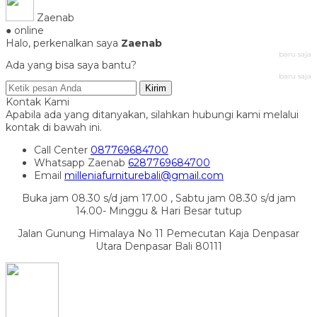
Zaenab
● online
Halo, perkenalkan saya
Zaenab
baru saja
Ada yang bisa saya bantu?
baru saja
Kirim
Kontak Kami
Apabila ada yang ditanyakan, silahkan hubungi kami melalui
kontak di bawah ini.
Call Center
087769684700
Whatsapp
Zaenab
6287769684700
Email
milleniafurniturebali@gmail.com
Buka jam 08.30 s/d jam 17.00 , Sabtu jam 08.30 s/d jam
14.00- Minggu & Hari Besar tutup
Jalan Gunung Himalaya No 11 Pemecutan Kaja Denpasar
Utara Denpasar Bali 80111