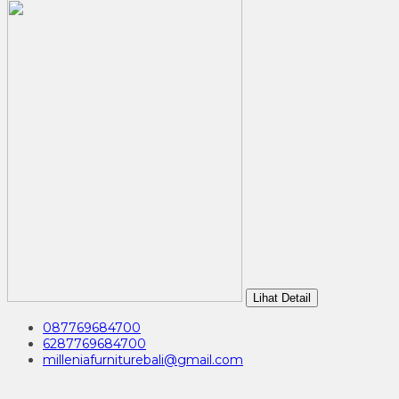
Lihat Detail
087769684700
6287769684700
milleniafurniturebali@gmail.com