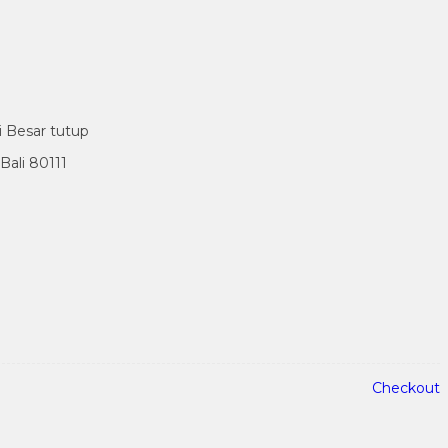
i Besar tutup
ali 80111
Checkout