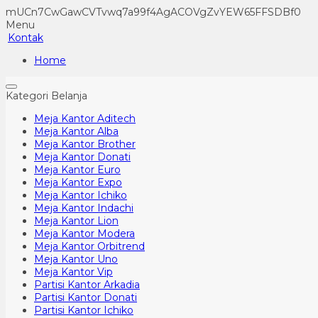
mUCn7CwGawCVTvwq7a99f4AgACOVgZvYEW65FFSDBf0
Menu
Kontak
Home
Kategori Belanja
Meja Kantor Aditech
Meja Kantor Alba
Meja Kantor Brother
Meja Kantor Donati
Meja Kantor Euro
Meja Kantor Expo
Meja Kantor Ichiko
Meja Kantor Indachi
Meja Kantor Lion
Meja Kantor Modera
Meja Kantor Orbitrend
Meja Kantor Uno
Meja Kantor Vip
Partisi Kantor Arkadia
Partisi Kantor Donati
Partisi Kantor Ichiko