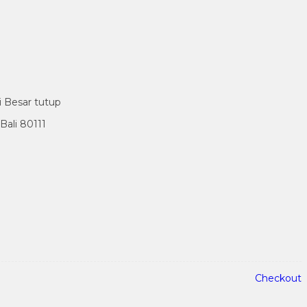
i Besar tutup
ali 80111
Checkout