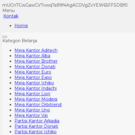
mUCn7CwGawCVTvwq7a99f4AgACOVgZvYEW65FFSDBf0
Menu
Kontak
Home
Kategori Belanja
Meja Kantor Aditech
Meja Kantor Alba
Meja Kantor Brother
Meja Kantor Donati
Meja Kantor Euro
Meja Kantor Expo
Meja Kantor Ichiko
Meja Kantor Indachi
Meja Kantor Lion
Meja Kantor Modera
Meja Kantor Orbitrend
Meja Kantor Uno
Meja Kantor Vip
Partisi Kantor Arkadia
Partisi Kantor Donati
Partisi Kantor Ichiko