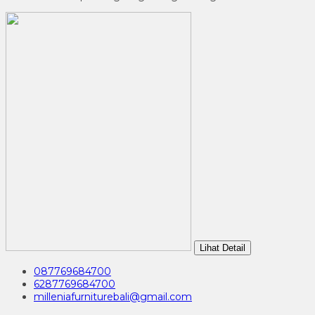
Lihat Detail
087769684700
6287769684700
milleniafurniturebali@gmail.com