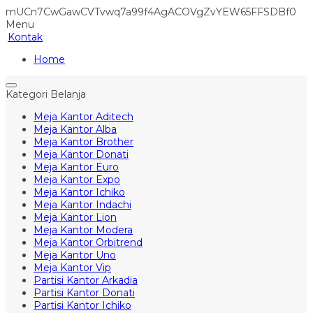
mUCn7CwGawCVTvwq7a99f4AgACOVgZvYEW65FFSDBf0
Menu
Kontak
Home
Kategori Belanja
Meja Kantor Aditech
Meja Kantor Alba
Meja Kantor Brother
Meja Kantor Donati
Meja Kantor Euro
Meja Kantor Expo
Meja Kantor Ichiko
Meja Kantor Indachi
Meja Kantor Lion
Meja Kantor Modera
Meja Kantor Orbitrend
Meja Kantor Uno
Meja Kantor Vip
Partisi Kantor Arkadia
Partisi Kantor Donati
Partisi Kantor Ichiko