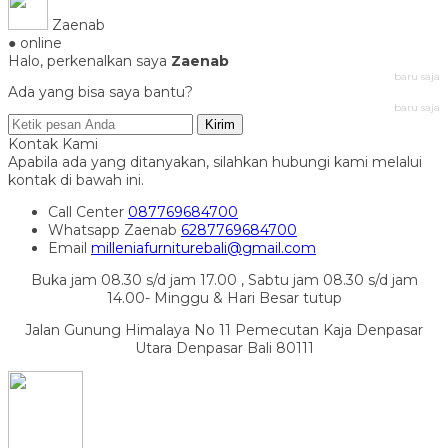
Zaenab
● online
Halo, perkenalkan saya
Zaenab
baru saja
Ada yang bisa saya bantu?
baru saja
Kirim
Kontak Kami
Apabila ada yang ditanyakan, silahkan hubungi kami melalui
kontak di bawah ini.
Call Center
087769684700
Whatsapp
Zaenab
6287769684700
Email
milleniafurniturebali@gmail.com
Buka jam 08.30 s/d jam 17.00 , Sabtu jam 08.30 s/d jam
14.00- Minggu & Hari Besar tutup
Jalan Gunung Himalaya No 11 Pemecutan Kaja Denpasar
Utara Denpasar Bali 80111