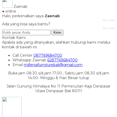
Zaenab
● online
Halo, perkenalkan saya
Zaenab
baru saja
Ada yang bisa saya bantu?
baru saja
Kirim
Kontak Kami
Apabila ada yang ditanyakan, silahkan hubungi kami melalui
kontak di bawah ini.
Call Center
087769684700
Whatsapp
Zaenab
6287769684700
Email
milleniafurniturebali@gmail.com
Buka jam 08.30 s/d jam 17.00 , Sabtu jam 08.30 s/d jam
14.00- Minggu & Hari Besar tutup
Jalan Gunung Himalaya No 11 Pemecutan Kaja Denpasar
Utara Denpasar Bali 80111