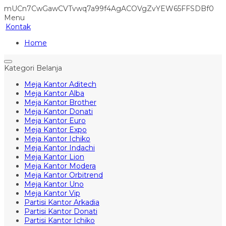
mUCn7CwGawCVTvwq7a99f4AgACOVgZvYEW65FFSDBf0
Menu
Kontak
Home
Kategori Belanja
Meja Kantor Aditech
Meja Kantor Alba
Meja Kantor Brother
Meja Kantor Donati
Meja Kantor Euro
Meja Kantor Expo
Meja Kantor Ichiko
Meja Kantor Indachi
Meja Kantor Lion
Meja Kantor Modera
Meja Kantor Orbitrend
Meja Kantor Uno
Meja Kantor Vip
Partisi Kantor Arkadia
Partisi Kantor Donati
Partisi Kantor Ichiko