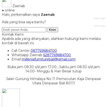
Zaenab
● online
Halo, perkenalkan saya
Zaenab
baru saja
Ada yang bisa saya bantu?
baru saja
Kirim
Kontak Kami
Apabila ada yang ditanyakan, silahkan hubungi kami melalui
kontak di bawah ini.
Call Center
087769684700
Whatsapp
Zaenab
6287769684700
Email
milleniafurniturebali@gmail.com
Buka jam 08.30 s/d jam 17.00 , Sabtu jam 08.30 s/d jam
14.00- Minggu & Hari Besar tutup
Jalan Gunung Himalaya No 11 Pemecutan Kaja Denpasar
Utara Denpasar Bali 80111