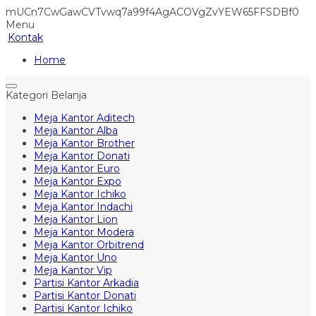
mUCn7CwGawCVTvwq7a99f4AgACOVgZvYEW65FFSDBf0
Menu
Kontak
Home
Kategori Belanja
Meja Kantor Aditech
Meja Kantor Alba
Meja Kantor Brother
Meja Kantor Donati
Meja Kantor Euro
Meja Kantor Expo
Meja Kantor Ichiko
Meja Kantor Indachi
Meja Kantor Lion
Meja Kantor Modera
Meja Kantor Orbitrend
Meja Kantor Uno
Meja Kantor Vip
Partisi Kantor Arkadia
Partisi Kantor Donati
Partisi Kantor Ichiko