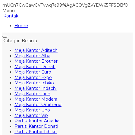
mUCn7CwGawCVTvwq7a99f4AgACOVgZvYEW65FFSDBf0
Menu
Kontak
Home
Kategori Belanja
Meja Kantor Aditech
Meja Kantor Alba
Meja Kantor Brother
Meja Kantor Donati
Meja Kantor Euro
Meja Kantor Expo
Meja Kantor Ichiko
Meja Kantor Indachi
Meja Kantor Lion
Meja Kantor Modera
Meja Kantor Orbitrend
Meja Kantor Uno
Meja Kantor Vip
Partisi Kantor Arkadia
Partisi Kantor Donati
Partisi Kantor Ichiko