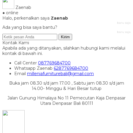
Zaenab
● online
Halo, perkenalkan saya
Zaenab
baru saja
Ada yang bisa saya bantu?
baru saja
Kirim
Kontak Kami
Apabila ada yang ditanyakan, silahkan hubungi kami melalui
kontak di bawah ini.
Call Center
087769684700
Whatsapp
Zaenab
6287769684700
Email
milleniafurniturebali@gmail.com
Buka jam 08.30 s/d jam 17.00 , Sabtu jam 08.30 s/d jam
14.00- Minggu & Hari Besar tutup
Jalan Gunung Himalaya No 11 Pemecutan Kaja Denpasar
Utara Denpasar Bali 80111