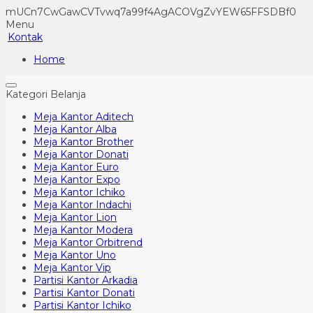
mUCn7CwGawCVTvwq7a99f4AgACOVgZvYEW65FFSDBf0
Menu
Kontak
Home
Kategori Belanja
Meja Kantor Aditech
Meja Kantor Alba
Meja Kantor Brother
Meja Kantor Donati
Meja Kantor Euro
Meja Kantor Expo
Meja Kantor Ichiko
Meja Kantor Indachi
Meja Kantor Lion
Meja Kantor Modera
Meja Kantor Orbitrend
Meja Kantor Uno
Meja Kantor Vip
Partisi Kantor Arkadia
Partisi Kantor Donati
Partisi Kantor Ichiko