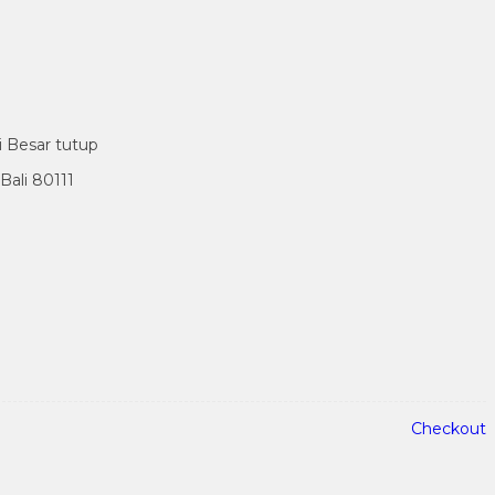
i Besar tutup
ali 80111
Checkout