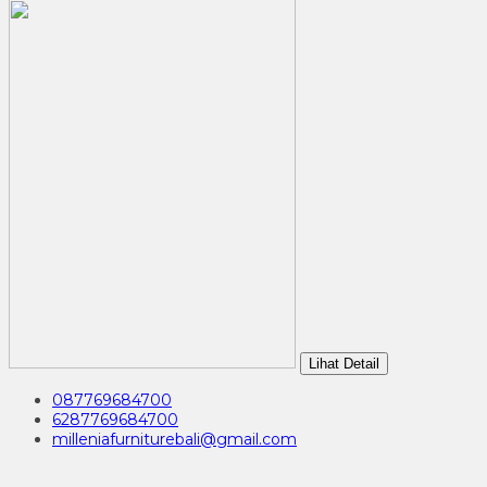
Lihat Detail
087769684700
6287769684700
milleniafurniturebali@gmail.com