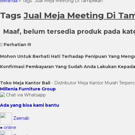
Beranda
»
Tags "Jual Meja Meeting Di Tampekan"
Tags
Jual Meja Meeting Di T
Maaf, belum tersedia produk pada kateg
Perhatian !!!
Mohon Untuk Berhati Hati Terhadap Penipuan Yang Meng
Konfirmasi Pembayaran Yang Sudah Anda Lakukan Kepada K
Toko Meja Kantor Bali
- Distributor Meja Kantor Murah Terperc
Millenia Furniture Group
Chat via Whatsapp
Ada yang bisa kami bantu
Zaenab
● online