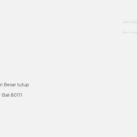
baru saja
baru saja
ri Besar tutup
Bali 80111