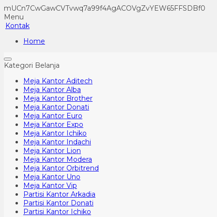
mUCn7CwGawCVTvwq7a99f4AgACOVgZvYEW65FFSDBf0
Menu
Kontak
Home
Kategori Belanja
Meja Kantor Aditech
Meja Kantor Alba
Meja Kantor Brother
Meja Kantor Donati
Meja Kantor Euro
Meja Kantor Expo
Meja Kantor Ichiko
Meja Kantor Indachi
Meja Kantor Lion
Meja Kantor Modera
Meja Kantor Orbitrend
Meja Kantor Uno
Meja Kantor Vip
Partisi Kantor Arkadia
Partisi Kantor Donati
Partisi Kantor Ichiko