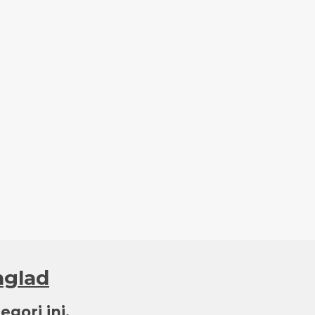
nglad
gori ini.