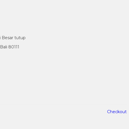
i Besar tutup
ali 80111
Checkout