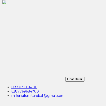
Lihat Detail
087769684700
6287769684700
milleniafurniturebali@gmail.com