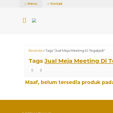
mUCn7CwGawCVTvwq7a99f4AgACOVgZvYEW65FFSDBf0
Menu
Kontak
Beranda
»
Tags "Jual Meja Meeting Di Tegaljadi"
Tags
Jual Meja Meeting Di T
Maaf, belum tersedia produk pada