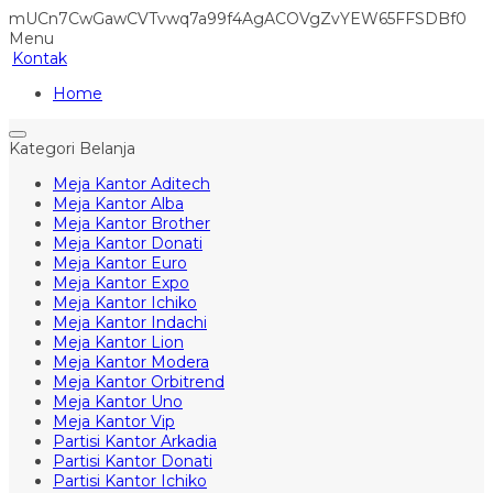
mUCn7CwGawCVTvwq7a99f4AgACOVgZvYEW65FFSDBf0
Menu
Kontak
Home
Kategori Belanja
Meja Kantor Aditech
Meja Kantor Alba
Meja Kantor Brother
Meja Kantor Donati
Meja Kantor Euro
Meja Kantor Expo
Meja Kantor Ichiko
Meja Kantor Indachi
Meja Kantor Lion
Meja Kantor Modera
Meja Kantor Orbitrend
Meja Kantor Uno
Meja Kantor Vip
Partisi Kantor Arkadia
Partisi Kantor Donati
Partisi Kantor Ichiko