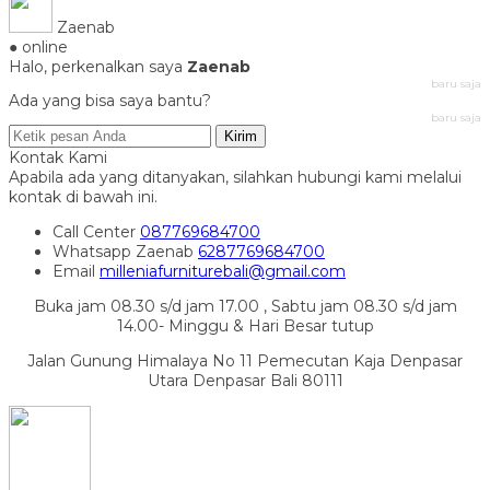
Zaenab
● online
Halo, perkenalkan saya
Zaenab
baru saja
Ada yang bisa saya bantu?
baru saja
Kirim
Kontak Kami
Apabila ada yang ditanyakan, silahkan hubungi kami melalui
kontak di bawah ini.
Call Center
087769684700
Whatsapp
Zaenab
6287769684700
Email
milleniafurniturebali@gmail.com
Buka jam 08.30 s/d jam 17.00 , Sabtu jam 08.30 s/d jam
14.00- Minggu & Hari Besar tutup
Jalan Gunung Himalaya No 11 Pemecutan Kaja Denpasar
Utara Denpasar Bali 80111