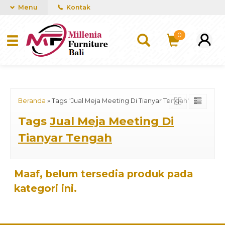
mUCn7CwGawCVTvwq7a99f4AgACOVgZvYEW65FFSDBf0
Menu
Kontak
0
Beranda
»
Tags "Jual Meja Meeting Di Tianyar Tengah"
Tags
Jual Meja Meeting Di
Tianyar Tengah
Maaf, belum tersedia produk pada
kategori ini.