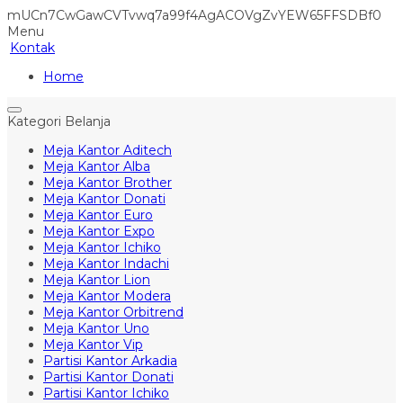
mUCn7CwGawCVTvwq7a99f4AgACOVgZvYEW65FFSDBf0
Menu
Kontak
Home
Kategori Belanja
Meja Kantor Aditech
Meja Kantor Alba
Meja Kantor Brother
Meja Kantor Donati
Meja Kantor Euro
Meja Kantor Expo
Meja Kantor Ichiko
Meja Kantor Indachi
Meja Kantor Lion
Meja Kantor Modera
Meja Kantor Orbitrend
Meja Kantor Uno
Meja Kantor Vip
Partisi Kantor Arkadia
Partisi Kantor Donati
Partisi Kantor Ichiko