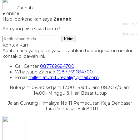
Zaenab
● online
Halo, perkenalkan saya
Zaenab
baru saja
Ada yang bisa saya bantu?
baru saja
Kirim
Kontak Kami
Apabila ada yang ditanyakan, silahkan hubungi kami melalui
kontak di bawah ini.
Call Center
087769684700
Whatsapp
Zaenab
6287769684700
Email
milleniafurniturebali@gmail.com
Buka jam 08.30 s/d jam 17.00 , Sabtu jam 08.30 s/d jam
14.00- Minggu & Hari Besar tutup
Jalan Gunung Himalaya No 11 Pemecutan Kaja Denpasar
Utara Denpasar Bali 80111