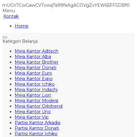
mUCn7CwGawCVTvwq7a99f4AgACOVgZvYEW65FFSDBf0
Menu
Kontak
Home
Kategori Belanja
Meja Kantor Aditech
Meja Kantor Alba
Meja Kantor Brother
Meja Kantor Donati
Meja Kantor Euro
Meja Kantor Expo
Meja Kantor Ichiko
Meja Kantor Indachi
Meja Kantor Lion
Meja Kantor Modera
Meja Kantor Orbitrend
Meja Kantor Uno
Meja Kantor Vip
Partisi Kantor Arkadia
Partisi Kantor Donati
Partisi Kantor Ichiko