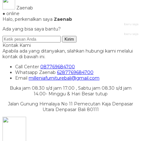
Zaenab
● online
Halo, perkenalkan saya
Zaenab
baru saja
Ada yang bisa saya bantu?
baru saja
Kirim
Kontak Kami
Apabila ada yang ditanyakan, silahkan hubungi kami melalui
kontak di bawah ini.
Call Center
087769684700
Whatsapp
Zaenab
6287769684700
Email
milleniafurniturebali@gmail.com
Buka jam 08.30 s/d jam 17.00 , Sabtu jam 08.30 s/d jam
14.00- Minggu & Hari Besar tutup
Jalan Gunung Himalaya No 11 Pemecutan Kaja Denpasar
Utara Denpasar Bali 80111