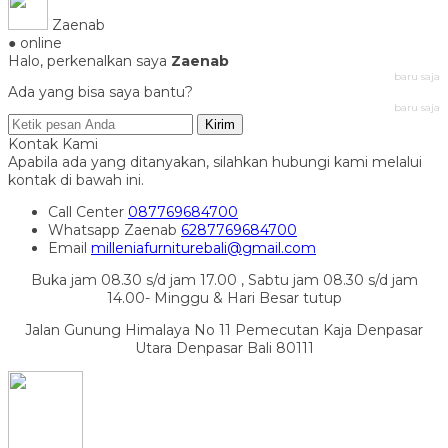
Zaenab
● online
Halo, perkenalkan saya
Zaenab
baru saja
Ada yang bisa saya bantu?
baru saja
Kirim
Kontak Kami
Apabila ada yang ditanyakan, silahkan hubungi kami melalui
kontak di bawah ini.
Call Center
087769684700
Whatsapp
Zaenab
6287769684700
Email
milleniafurniturebali@gmail.com
Buka jam 08.30 s/d jam 17.00 , Sabtu jam 08.30 s/d jam
14.00- Minggu & Hari Besar tutup
Jalan Gunung Himalaya No 11 Pemecutan Kaja Denpasar
Utara Denpasar Bali 80111