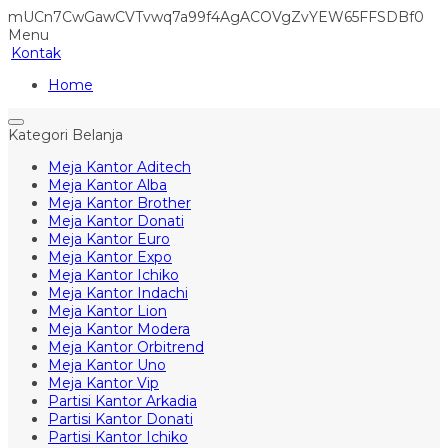
mUCn7CwGawCVTvwq7a99f4AgACOVgZvYEW65FFSDBf0
Menu
Kontak
Home
Kategori Belanja
Meja Kantor Aditech
Meja Kantor Alba
Meja Kantor Brother
Meja Kantor Donati
Meja Kantor Euro
Meja Kantor Expo
Meja Kantor Ichiko
Meja Kantor Indachi
Meja Kantor Lion
Meja Kantor Modera
Meja Kantor Orbitrend
Meja Kantor Uno
Meja Kantor Vip
Partisi Kantor Arkadia
Partisi Kantor Donati
Partisi Kantor Ichiko