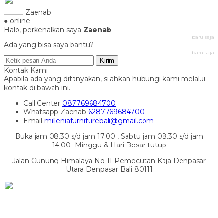
Zaenab
● online
Halo, perkenalkan saya
Zaenab
baru saja
Ada yang bisa saya bantu?
baru saja
Kirim
Kontak Kami
Apabila ada yang ditanyakan, silahkan hubungi kami melalui
kontak di bawah ini.
Call Center
087769684700
Whatsapp
Zaenab
6287769684700
Email
milleniafurniturebali@gmail.com
Buka jam 08.30 s/d jam 17.00 , Sabtu jam 08.30 s/d jam
14.00- Minggu & Hari Besar tutup
Jalan Gunung Himalaya No 11 Pemecutan Kaja Denpasar
Utara Denpasar Bali 80111