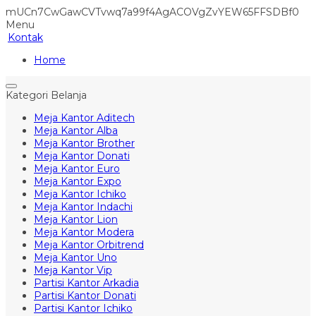
mUCn7CwGawCVTvwq7a99f4AgACOVgZvYEW65FFSDBf0
Menu
Kontak
Home
Kategori Belanja
Meja Kantor Aditech
Meja Kantor Alba
Meja Kantor Brother
Meja Kantor Donati
Meja Kantor Euro
Meja Kantor Expo
Meja Kantor Ichiko
Meja Kantor Indachi
Meja Kantor Lion
Meja Kantor Modera
Meja Kantor Orbitrend
Meja Kantor Uno
Meja Kantor Vip
Partisi Kantor Arkadia
Partisi Kantor Donati
Partisi Kantor Ichiko