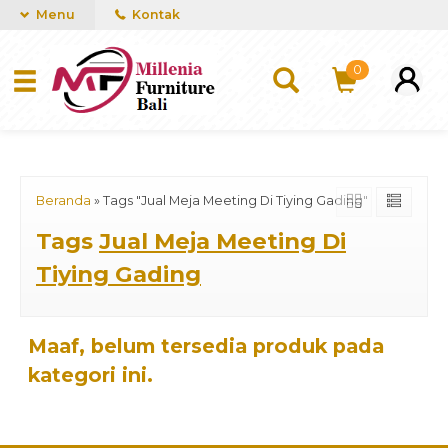
mUCn7CwGawCVTvwq7a99f4AgACOVgZvYEW65FFSDBf0
Menu
Kontak
0
Beranda
»
Tags "Jual Meja Meeting Di Tiying Gading"
Tags
Jual Meja Meeting Di
Tiying Gading
Maaf, belum tersedia produk pada
kategori ini.