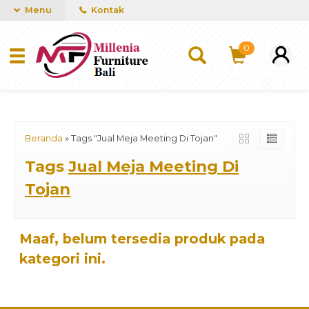
mUCn7CwGawCVTvwq7a99f4AgACOVgZvYEW65FFSDBf0
Menu
Kontak
0
Beranda
»
Tags "Jual Meja Meeting Di Tojan"
Tags
Jual Meja Meeting Di
Tojan
Maaf, belum tersedia produk pada
kategori ini.