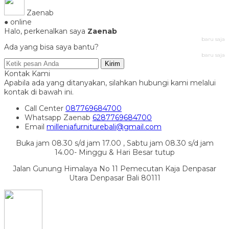
Zaenab
● online
Halo, perkenalkan saya
Zaenab
baru saja
Ada yang bisa saya bantu?
baru saja
Kirim
Kontak Kami
Apabila ada yang ditanyakan, silahkan hubungi kami melalui
kontak di bawah ini.
Call Center
087769684700
Whatsapp
Zaenab
6287769684700
Email
milleniafurniturebali@gmail.com
Buka jam 08.30 s/d jam 17.00 , Sabtu jam 08.30 s/d jam
14.00- Minggu & Hari Besar tutup
Jalan Gunung Himalaya No 11 Pemecutan Kaja Denpasar
Utara Denpasar Bali 80111