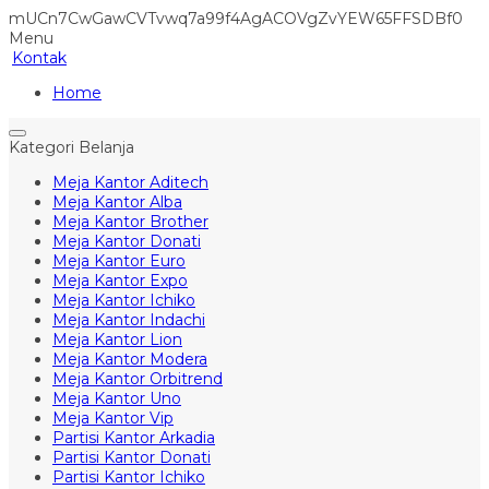
mUCn7CwGawCVTvwq7a99f4AgACOVgZvYEW65FFSDBf0
Menu
Kontak
Home
Kategori Belanja
Meja Kantor Aditech
Meja Kantor Alba
Meja Kantor Brother
Meja Kantor Donati
Meja Kantor Euro
Meja Kantor Expo
Meja Kantor Ichiko
Meja Kantor Indachi
Meja Kantor Lion
Meja Kantor Modera
Meja Kantor Orbitrend
Meja Kantor Uno
Meja Kantor Vip
Partisi Kantor Arkadia
Partisi Kantor Donati
Partisi Kantor Ichiko