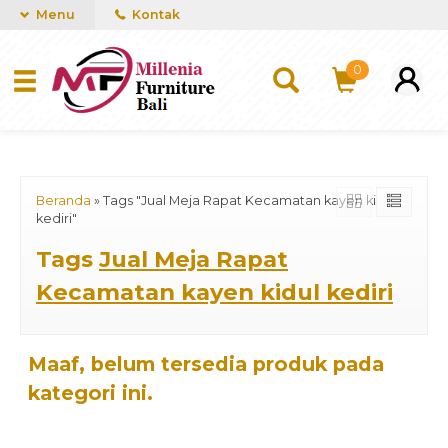
mUCn7CwGawCVTvwq7a99f4AgACOVgZvYEW65FFSDBf0
Menu
Kontak
0
Beranda
»
Tags "Jual Meja Rapat Kecamatan kayen kidul
kediri"
Tags
Jual Meja Rapat
Kecamatan kayen kidul kediri
Maaf, belum tersedia produk pada
kategori ini.