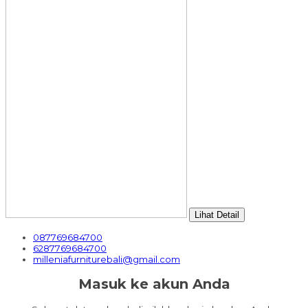
Lihat Detail
087769684700
6287769684700
milleniafurniturebali@gmail.com
Masuk ke akun Anda