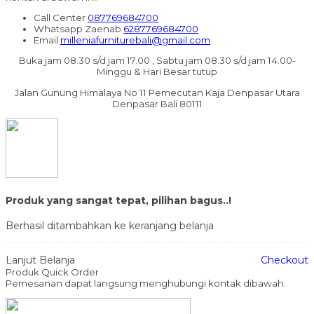
Call Center
087769684700
Whatsapp
Zaenab
6287769684700
Email
milleniafurniturebali@gmail.com
Buka jam 08.30 s/d jam 17.00 , Sabtu jam 08.30 s/d jam 14.00-
Minggu & Hari Besar tutup
Jalan Gunung Himalaya No 11 Pemecutan Kaja Denpasar Utara
Denpasar Bali 80111
Produk yang sangat tepat, pilihan bagus..!
Berhasil ditambahkan ke keranjang belanja
Lanjut Belanja
Checkout
Produk Quick Order
Pemesanan dapat langsung menghubungi kontak dibawah: