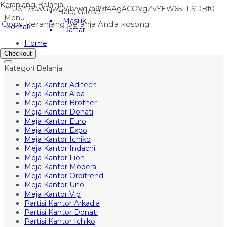
Keranjang Belanja
mUCn7CwGawCVTvwq7a99f4AgACOVgZvYEW65FFSDBf0
Halo, Guest!
Menu
Masuk
Oops, keranjang belanja Anda kosong!
Kontak
Daftar
Home
Checkout
Kategori Belanja
Meja Kantor Aditech
Meja Kantor Alba
Meja Kantor Brother
Meja Kantor Donati
Meja Kantor Euro
Meja Kantor Expo
Meja Kantor Ichiko
Meja Kantor Indachi
Meja Kantor Lion
Meja Kantor Modera
Meja Kantor Orbitrend
Meja Kantor Uno
Meja Kantor Vip
Partisi Kantor Arkadia
Partisi Kantor Donati
Partisi Kantor Ichiko