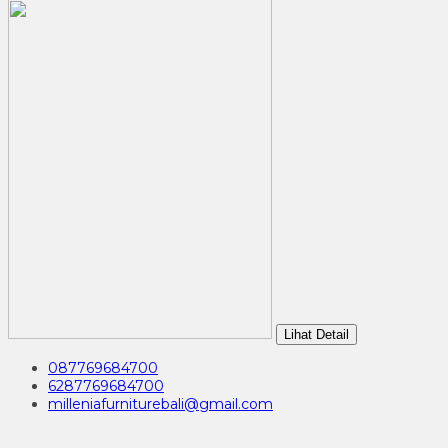
Lihat Detail
087769684700
6287769684700
milleniafurniturebali@gmail.com