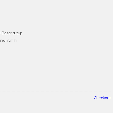
i Besar tutup
ali 80111
Checkout