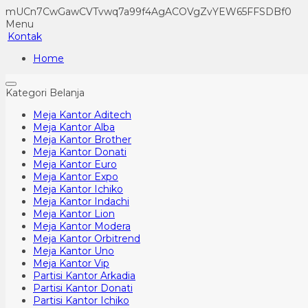
mUCn7CwGawCVTvwq7a99f4AgACOVgZvYEW65FFSDBf0
Menu
Kontak
Home
Kategori Belanja
Meja Kantor Aditech
Meja Kantor Alba
Meja Kantor Brother
Meja Kantor Donati
Meja Kantor Euro
Meja Kantor Expo
Meja Kantor Ichiko
Meja Kantor Indachi
Meja Kantor Lion
Meja Kantor Modera
Meja Kantor Orbitrend
Meja Kantor Uno
Meja Kantor Vip
Partisi Kantor Arkadia
Partisi Kantor Donati
Partisi Kantor Ichiko