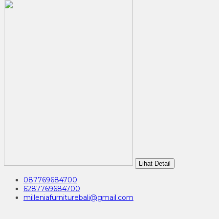
Lihat Detail
087769684700
6287769684700
milleniafurniturebali@gmail.com