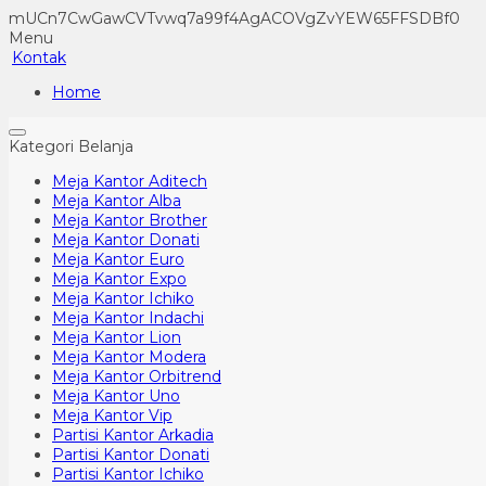
mUCn7CwGawCVTvwq7a99f4AgACOVgZvYEW65FFSDBf0
Menu
Kontak
Home
Kategori Belanja
Meja Kantor Aditech
Meja Kantor Alba
Meja Kantor Brother
Meja Kantor Donati
Meja Kantor Euro
Meja Kantor Expo
Meja Kantor Ichiko
Meja Kantor Indachi
Meja Kantor Lion
Meja Kantor Modera
Meja Kantor Orbitrend
Meja Kantor Uno
Meja Kantor Vip
Partisi Kantor Arkadia
Partisi Kantor Donati
Partisi Kantor Ichiko