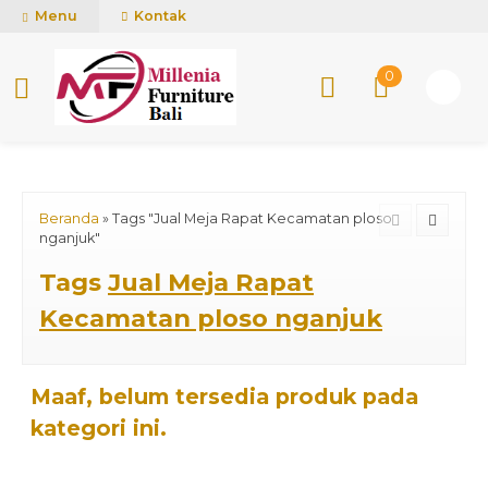
mUCn7CwGawCVTvwq7a99f4AgACOVgZvYEW65FFSDBf0
Menu
Kontak
0
Beranda
»
Tags "Jual Meja Rapat Kecamatan ploso
nganjuk"
Tags
Jual Meja Rapat
Kecamatan ploso nganjuk
Maaf, belum tersedia produk pada
kategori ini.