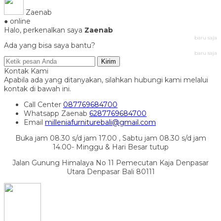
Zaenab
● online
Halo, perkenalkan saya
Zaenab
baru saja
Ada yang bisa saya bantu?
baru saja
Kirim
Kontak Kami
Apabila ada yang ditanyakan, silahkan hubungi kami melalui
kontak di bawah ini.
Call Center
087769684700
Whatsapp
Zaenab
6287769684700
Email
milleniafurniturebali@gmail.com
Buka jam 08.30 s/d jam 17.00 , Sabtu jam 08.30 s/d jam
14.00- Minggu & Hari Besar tutup
Jalan Gunung Himalaya No 11 Pemecutan Kaja Denpasar
Utara Denpasar Bali 80111