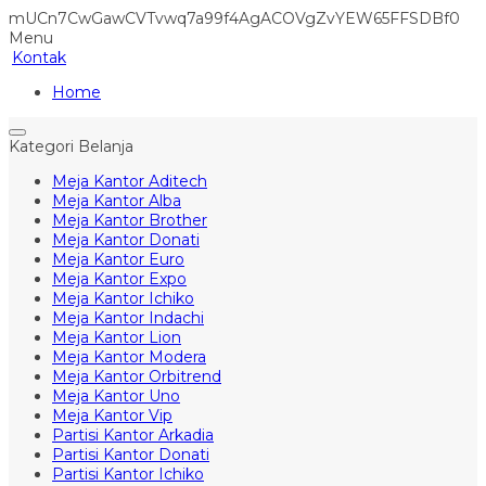
mUCn7CwGawCVTvwq7a99f4AgACOVgZvYEW65FFSDBf0
Menu
Kontak
Home
Kategori Belanja
Meja Kantor Aditech
Meja Kantor Alba
Meja Kantor Brother
Meja Kantor Donati
Meja Kantor Euro
Meja Kantor Expo
Meja Kantor Ichiko
Meja Kantor Indachi
Meja Kantor Lion
Meja Kantor Modera
Meja Kantor Orbitrend
Meja Kantor Uno
Meja Kantor Vip
Partisi Kantor Arkadia
Partisi Kantor Donati
Partisi Kantor Ichiko